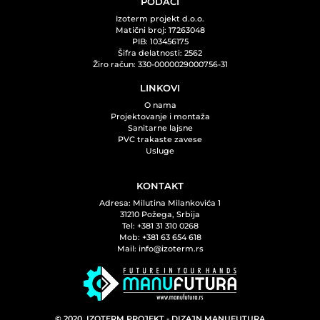
PODACI
Izoterm projekt d.o.o.
Matični broj: 17263048
PIB: 103456175
Šifra delatnosti: 2562
Žiro račun: 330-0000029000756-31
LINKOVI
O nama
Projektovanje i montaža
Sanitarne lajsne
PVC trakaste zavese
Usluge
KONTAKT
Adresa: Milutina Milankovića 1
31210 Požega, Srbija
Tel: +381 31 310 0268
Mob: +381 63 654 618
Mail: info@izoterm.rs
© 2020. IZOTERM PROJEKT - DIZAJN MANUFUTURA