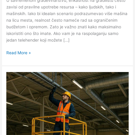
U savremenom građevinarstvu, efikasnost na gradilištu često
zavisi od pravilne upotrebe resursa – kako ljudskih, tako i
mašinskih. Iako bi idealan scenario podrazumevao više mašina
na licu mesta, realnost često nameće rad sa ograničenim
budžetom i opremom. Zato je važno znati kako maksimalno
iskoristiti ono što imate. Ako vam je na raspolaganju samo
jedan telehender koji možete […]
Read More »
Najčešće
primene
makazastih
platformi
u
industrijskoj
montaži
i
održavanju