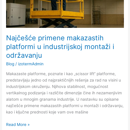
Najčešće primene makazastih
platformi u industrijskoj montaži i
održavanju
Blog
/
izotermAdmin
Makazaste platforme, poznate i kao „scissor lift“ platforme,
predstavljaju jedno od najpraktičnijih rešenja za rad na visini u
industrijskom okruženju. Njihova stabilnost, mogućnost
vertikalnog podizanja i različite dimenzije čine ih nezamenjivim
alatom u mnogim granama industrije. U nastavku su opisane
najčešće primene makazastih platformi u montaži i održavanju,
kao i ključne prednosti koje vam ove mašine
Read More »