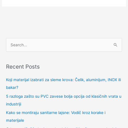
S
e
a
Recent Posts
r
c
Koji materijal izabrati za sleme krova: Čelik, aluminijum, INOX ili
h
bakar?
f
5 razloga zašto su PVC zavese bolja opcija od klasičnih vrata u
o
industriji
r
Kako se montiraju sanitarne lajsne: Vodič kroz korake i
:
materijale