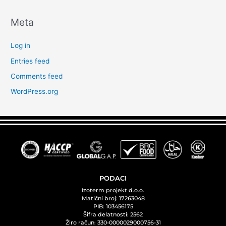
Meta
Log in
Entries feed
Comments feed
WordPress.org
PODACI
Izoterm projekt d.o.o.
Matični broj: 17263048
PIB: 103456175
Šifra delatnosti: 2562
Žiro račun: 330-0000029000756-31