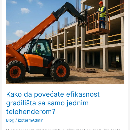
da
povećate
efikasnost
gradilišta
sa
samo
jednim
telehenderom?
Kako da povećate efikasnost
gradilišta sa samo jednim
telehenderom?
Blog
/
izotermAdmin